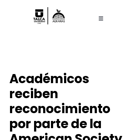
Saltar
al
contenido
Toggle
Navigation
Facultad
Pregrado
Académicos
Postgrado
reciben
Centros y Laboratorios
reconocimiento
Investigación
por parte de la
American Society
Search