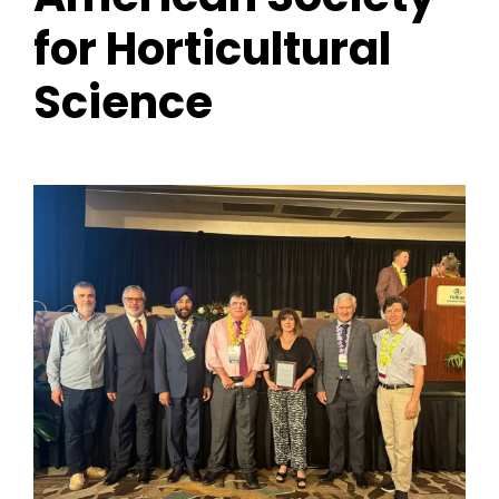
for:
for Horticultural
Science