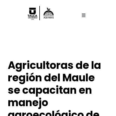
Saltar
al
contenido
Toggle
Navigation
Facultad
Pregrado
Agricultoras de la
Postgrado
región del Maule
Centros y Laboratorios
se capacitan en
Investigación
manejo
agroecológico de
Search