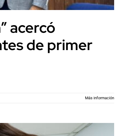
” acercó
ntes de primer
Más información