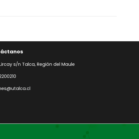
táctanos
 Lircay s/n Talca, Región del Maule
2200210
anes@utalca.cl