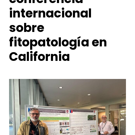
for:
internacional
sobre
fitopatología en
California