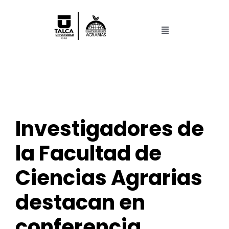
Saltar
al
contenido
Toggle
Navigation
Facultad
Pregrado
Investigadores de
Postgrado
la Facultad de
Centros y Laboratorios
Ciencias Agrarias
Investigación
destacan en
conferencia
Search