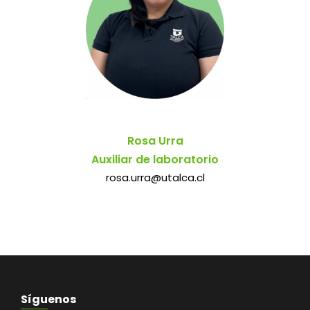
Rosa Urra
Auxiliar de laboratorio
rosa.urra@utalca.cl
Síguenos