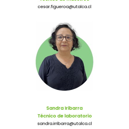
cesar.figueroa@utalca.cl
Sandra Iribarra
Técnico de laboratorio
sandra.irribarra@utalca.cl