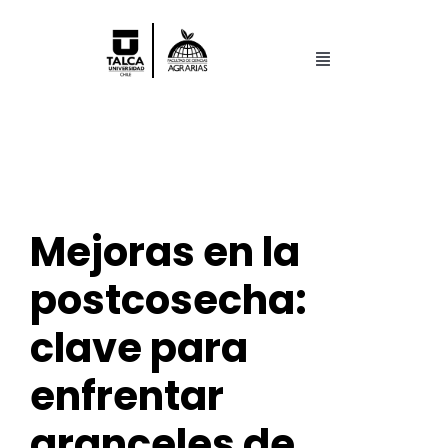
Saltar
al
contenido
Toggle
Navigation
Facultad
Pregrado
Mejoras en la
Postgrado
postcosecha:
Centros y Laboratorios
clave para
Investigación
enfrentar
aranceles de
Search