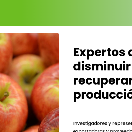
Expertos 
disminuir
recuperar
producci
Investigadores y repres
exportadoras y proveedo