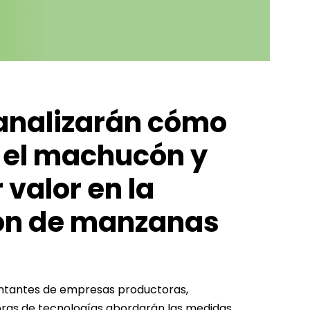
analizarán cómo
 el machucón y
 valor en la
ón de manzanas
entantes de empresas productoras,
ras de tecnologías abordarán las medidas