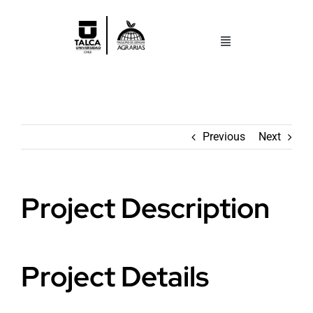
Saltar
al
contenido
Toggle
Navigation
Facultad
Pregrado
Previous
Next
Postgrado
Project Description
Centros y Laboratorios
Investigación
Project Details
Search