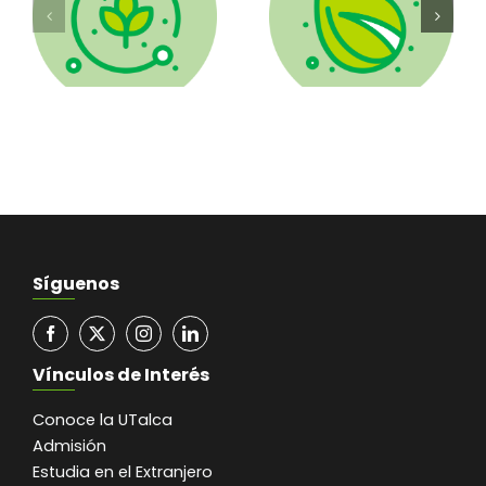
de
iento
Plantas
o
Nativas
a
Síguenos
Vínculos de Interés
Conoce la UTalca
Admisión
Estudia en el Extranjero