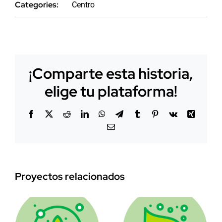
Categories:
Centro
for:
¡Comparte esta historia,
elige tu plataforma!
Facebook
X
Reddit
LinkedIn
WhatsApp
Telegram
Tumblr
Pinterest
Vk
Xing
Correo
electrónico
Proyectos relacionados
s
Centro