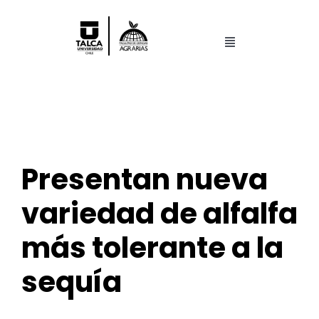
Saltar
al
contenido
Toggle
Navigation
Facultad
Pregrado
Presentan nueva
Postgrado
variedad de alfalfa
Centros y Laboratorios
más tolerante a la
Investigación
sequía
Search