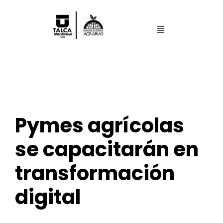
Saltar
al
contenido
Toggle
Navigation
Facultad
Pregrado
Pymes agrícolas
Postgrado
se capacitarán en
Centros y Laboratorios
transformación
Investigación
digital
Search