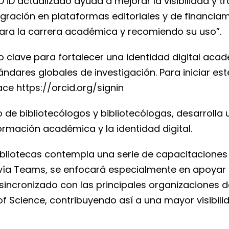
 iD actualizado ayuda a mejorar la visibilidad y t
tegración en plataformas editoriales y de financia
ra la carrera académica y recomiendo su uso”.
 clave para fortalecer una identidad digital acadé
tándares globales de investigación. Para iniciar e
lace
https://orcid.org/signin
 de bibliotecólogos y bibliotecólogas, desarrolla
formación académica y la identidad digital.
e Bibliotecas contempla una serie de capacitacione
a Teams, se enfocará especialmente en apoyar a 
sincronizado con las principales organizaciones 
 Science, contribuyendo así a una mayor visibilida