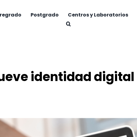
regrado
Postgrado
Centros y Laboratorios
eve identidad digita