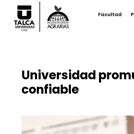
Saltar
al
Facultad
P
contenido
Universidad promu
confiable