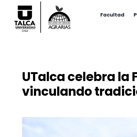
Saltar
al
Facultad
P
contenido
UTalca celebra la 
vinculando tradici