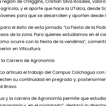
 región de O’Higgins, Cristian Silva Rosales, valoró e
 agrícola, y el aporte que hace la UTalca, desde 
venes para que se desarrollen y aporten desde la
e para el éxito de esta jornada. “La Fiesta de la 
 liceos de la zona. Para quienes estudiamos en el
 como ocurre con la fiesta de la vendimia”, coment
rior en Viticultura.
y la Carrera de Agronomía
alca articula el trabajo del Campus Colchagua co
ecten su continuidad en pregrado y, posteriorment
é Bravo.
ua y la carrera de Agronomía permite que estudia
Agronomía y, en el postgrado”, destacó la directo