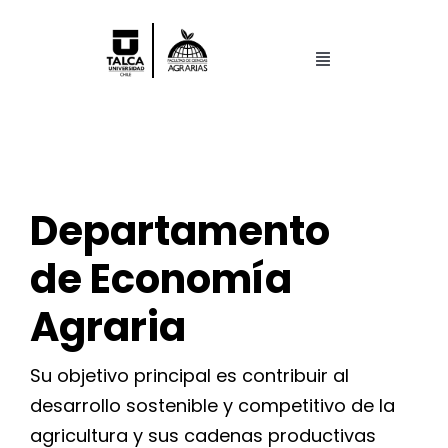
Saltar
al
contenido
Toggle
Navigation
Facultad
Pregrado
Departamento
Postgrado
de Economía
Centros y Laboratorios
Agraria
Su objetivo principal es contribuir al
Investigación
desarrollo sostenible y competitivo de la
Search
agricultura y sus cadenas productivas